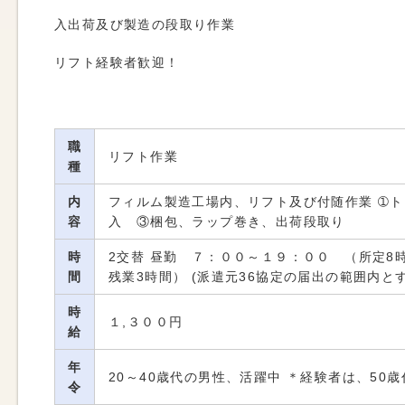
入出荷及び製造の段取り作業
リフト経験者歓迎！
職
リフト作業
種
内
フィルム製造工場内、リフト及び付随作業 ➀
容
入 ③梱包、ラップ巻き、出荷段取り
時
2交替 昼勤 ７：００～１９：００ （所定8
間
残業3時間） (派遣元36協定の届出の範囲内と
時
１,３００円
給
年
20～40歳代の男性、活躍中 ＊経験者は、50
令