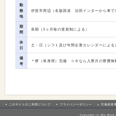
勤
務
伊賀市周辺（名阪国道 治田インターから車で
地
期
長期（3ヶ月毎の更新制による）
間
休
土・日（シフト及び年間企業カレンダーによる
日
備
＊寮（単身用）完備 ☆今なら入寮月の寮費無
考
このサイトのご利用について
プライバシーポリシー
労働派遣
Copyright (c) Mie Work 